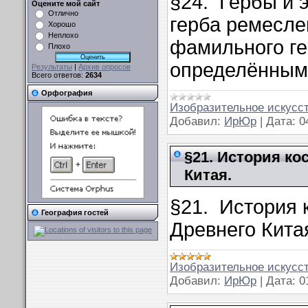
§24. Гербы и 
Оцените мой сайт
Отлично
герба ремесле
Хорошо
Неплохо
фамильного ге
Плохо
определённым 
Результаты
|
Архив опросов
Всего ответов:
2634
Орфография
Изобразительное искусст
Добавил:
ИрЮр
|
Дата:
0
§21. История ко
Китая.
§21. История 
География гостей
Древнего Кита
Изобразительное искусст
Добавил:
ИрЮр
|
Дата:
0