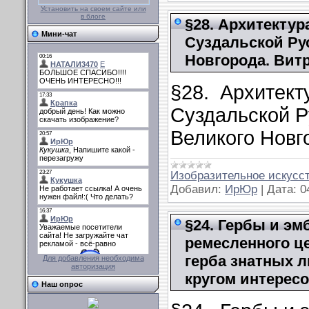
Установить на своем сайте или
в блоге
§28. Архитекту
Мини-чат
Суздальской Ру
Новгорода. Вит
§28. Архитект
Суздальской Р
Великого Новг
Изобразительное искусст
Добавил:
ИрЮр
|
Дата:
0
§24. Гербы и эм
ремесленного ц
герба знатных 
Для добавления необходима
авторизация
кругом интересо
Наш опрос