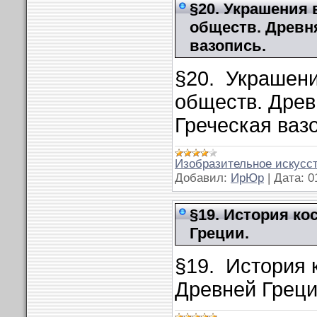
§20. Украшения 
обществ. Древня
вазопись.
§20. Украшени
обществ. Древ
Греческая ваз
Изобразительное искусст
Добавил:
ИрЮр
|
Дата:
0
§19. История к
Греции.
§19. История 
Древней Греци