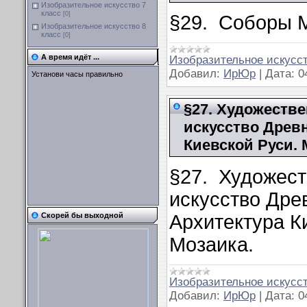
Изобразительное искусство 7
класс
[0]
§29. Соборы М
Изобразительное искусство 8
класс
[0]
А время идёт ...
Изобразительное искусст
Добавил:
ИрЮр
|
Дата:
0
Установи часы правильно
§27. Художестве
искусство Древн
Киевской Руси. 
§27. Художест
искусство Дре
Архитектура К
Скорей бы выходной
Мозаика.
Изобразительное искусст
Добавил:
ИрЮр
|
Дата:
0