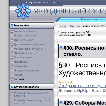
Воскресенье, 09.08.2026, 10:07
МЕТОДИЧЕСКИЙ СУНДУ
Главная
|
Каталог ст
Меню сайта
Главная
»
Статьи
» Дистанционное обу
Главная страница
В разделе материалов
:
56
Показано материалов
:
1-10
Приветствую Вас!
Структура сайта
Дистанционное обучение
§30. Роспись по
Методический сундучок
стекло.
Это интересно!
Всякая всячина
Переменка
§30. Роспись 
Барахолка
Правила публикации
Художественно
Форум
Контакты
Изобразительное искусст
Категории раздела
Добавил:
ИрЮр
|
Дата:
0
Изобразительное искусство 5
класс
[24]
Изобразительное искусство 6
§29. Соборы Мо
класс
[32]