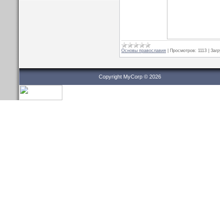
Основы православия
|
Просмотров:
1113
|
Загр
Copyright MyCorp © 2026