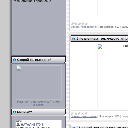
Установи часы правильно
Основы православия
|
Просмотров:
513
|
Загру
5 нетленных тел: чудо или п
Скорей бы выходной
Установить на своем сайте или
в блоге
Мини-чат
Основы православия
|
Просмотров:
871
|
Загру
25 вещей, которые нельзя де