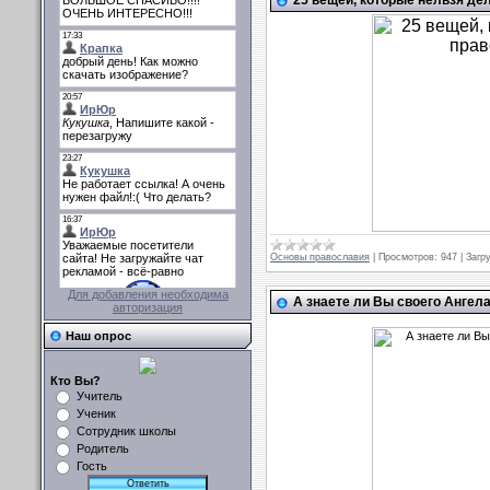
Основы православия
|
Просмотров:
947
|
Загру
Для добавления необходима
А знаете ли Вы своего Ангел
авторизация
Наш опрос
Кто Вы?
Учитель
Ученик
Сотрудник школы
Родитель
Гость