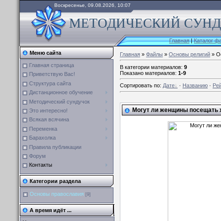
Воскресенье, 09.08.2026, 10:07
МЕТОДИЧЕСКИЙ СУНДУ
Главная
|
Каталог ф
Меню сайта
Главная
»
Файлы
»
Основы религий
» О
Главная страница
В категории материалов
:
9
Показано материалов
:
1-9
Приветствую Вас!
Структура сайта
Сортировать по
:
Дате
·
Названию
·
Ре
Дистанционное обучение
Методический сундучок
Могут ли женщины посещать 
Это интересно!
Всякая всячина
Переменка
Барахолка
Правила публикации
Форум
Контакты
Категории раздела
Основы православия
[9]
А время идёт ...