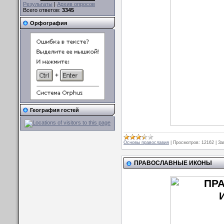
Результаты
|
Архив опросов
Всего ответов:
3345
Орфография
География гостей
Основы православия
|
Просмотров:
12162
|
За
ПРАВОСЛАВНЫЕ ИКОНЫ