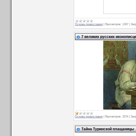
Основы православия
|
Просмотров:
1307
|
Заг
7 великих русских иконописц
Основы православия
|
Просмотров:
3374
|
Заг
Тайна Туринской плащаницы