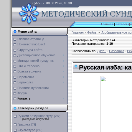
Суббота, 08.08.2026, 00:30
МЕТОДИЧЕСКИЙ СУНДУ
Главная
|
Каталог ф
Меню сайта
Главная
»
Файлы
»
Изобразительное ис
Главная страница
В категории материалов
:
174
Показано материалов
:
1-10
Приветствую Вас!
Структура сайта
Сортировать по
:
Дате
·
Названию
·
Ре
Дистанционное обучение
Методический сундучок
Русская изба: к
Это интересно!
Всякая всячина
Переменка
Барахолка
Правила публикации
Форум
Контакты
Категории раздела
Руками созданное чудо
[262]
Прикладное искусство
Графика
[78]
Скульптура
[277]