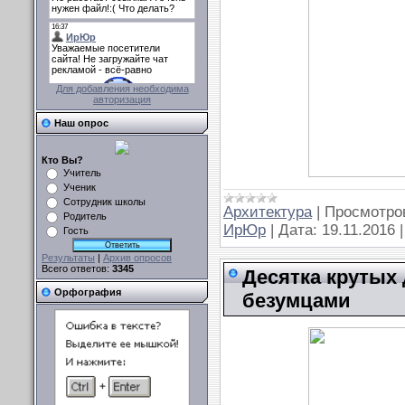
Для добавления необходима
авторизация
Наш опрос
Кто Вы?
Учитель
Ученик
Сотрудник школы
Архитектура
|
Просмотро
Родитель
ИрЮр
|
Дата:
19.11.2016
Гость
Результаты
|
Архив опросов
Всего ответов:
3345
Десятка крутых
Орфография
безумцами