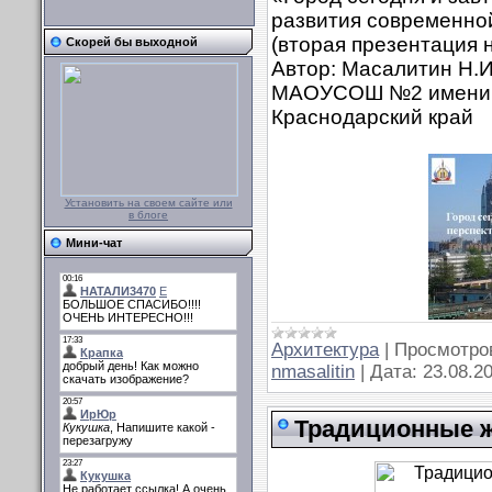
развития современной
(вторая презентация н
Скорей бы выходной
Автор: Масалитин Н.И
МАОУСОШ №2 имени Ю.
Краснодарский край
Установить на своем сайте или
в блоге
Мини-чат
Архитектура
|
Просмотро
nmasalitin
|
Дата:
23.08.2
Традиционные 