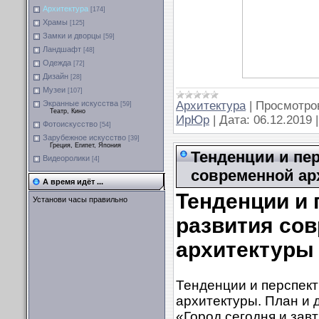
Архитектура
[174]
Храмы
[125]
Замки и дворцы
[59]
Ландшафт
[48]
Одежда
[72]
Дизайн
[28]
Музеи
[107]
Архитектура
|
Просмотро
Экранные искусства
[59]
Театр, Кино
ИрЮр
|
Дата:
06.12.2019
Фотоискусство
[54]
Зарубежное искусство
[39]
Греция, Египет, Япония
Тенденции и пе
Видеоролики
[4]
современной ар
А время идёт ...
Тенденции и
Установи часы правильно
развития со
архитектуры
Тенденции и перспек
архитектуры. План и 
«Город сегодня и зав