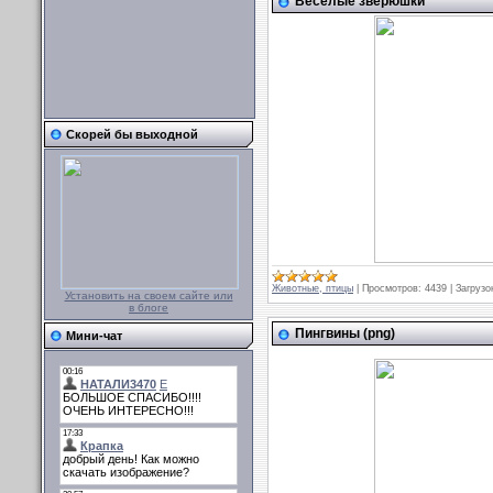
Весёлые зверюшки
Скорей бы выходной
Животные, птицы
|
Просмотров:
4439
|
Загрузо
Установить на своем сайте или
в блоге
Пингвины (png)
Мини-чат