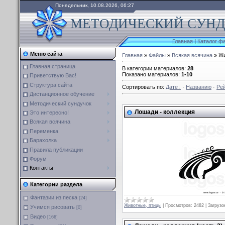
Понедельник, 10.08.2026, 06:27
МЕТОДИЧЕСКИЙ СУНДУ
Главная
|
Каталог ф
Меню сайта
Главная
»
Файлы
»
Всякая всячина
» Жи
Главная страница
В категории материалов
:
28
Показано материалов
:
1-10
Приветствую Вас!
Структура сайта
Сортировать по
:
Дате
·
Названию
·
Ре
Дистанционное обучение
Методический сундучок
Лошади - коллекция
Это интересно!
Всякая всячина
Переменка
Барахолка
Правила публикации
Форум
Контакты
Категории раздела
Фантазии из песка
[24]
Животные, птицы
|
Просмотров:
2482
|
Загрузо
Учимся рисовать
[0]
Видео
[166]