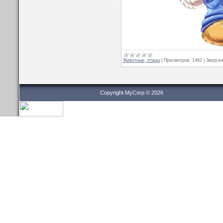
Животные, птицы
|
Просмотров:
1482
|
Загрузо
Copyright MyCorp © 2026