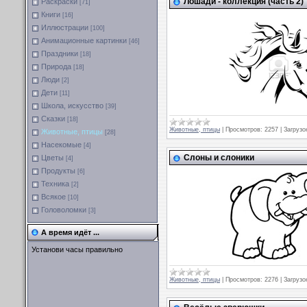
Лошади - коллекция (часть 2)
Раскраски
[71]
Книги
[16]
Иллюстрации
[100]
Анимационные картинки
[46]
Праздники
[18]
Природа
[18]
Люди
[2]
Дети
[11]
Школа, искусство
[39]
Сказки
[18]
Животные, птицы
|
Просмотров:
2257
|
Загрузо
Животные, птицы
[28]
Насекомые
[4]
Слоны и слоники
Цветы
[4]
Продукты
[6]
Техника
[2]
Всякое
[10]
Головоломки
[3]
А время идёт ...
Установи часы правильно
Животные, птицы
|
Просмотров:
2276
|
Загрузо