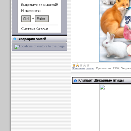
География гостей
Животные, птицы
|
Просмотров:
2386
|
Загрузо
Клипарт Шикарные птицы