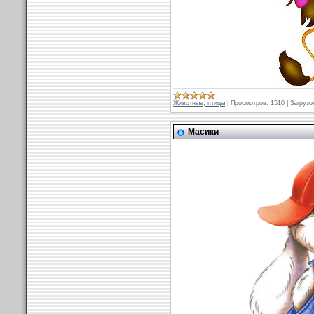
Животные, птицы
|
Просмотров:
1510
|
Загрузо
Масики