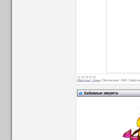
Животные, птицы
|
Просмотров:
1546
|
Загрузо
Забавные зверята