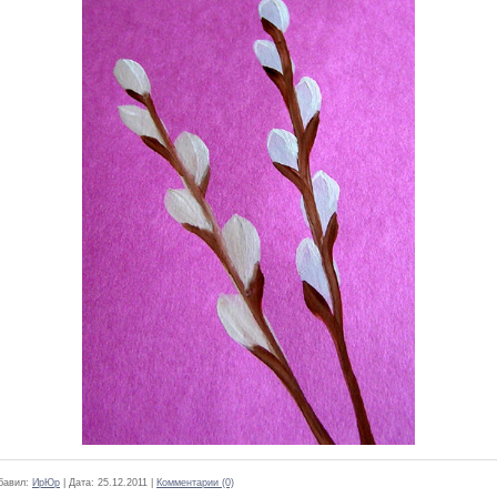
бавил:
ИрЮр
|
Дата:
25.12.2011
|
Комментарии (0)