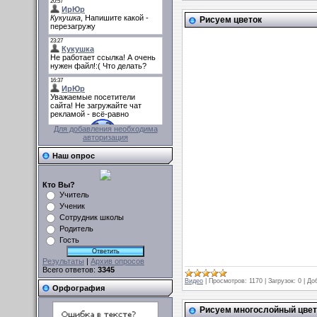
Рисуем цветок
Для добавления необходима
авторизация
Наш опрос
Кто Вы?
Учитель
Ученик
Сотрудник школы
Родитель
Гость
Результаты
|
Архив опросов
Всего ответов:
3345
Видео
|
Просмотров:
1170
|
Загрузок:
0
|
До
Орфография
Рисуем многослойный цвет