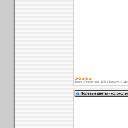
Видео
|
Просмотров:
2952
|
Загрузок:
0
|
До
Полевые цветы - колоколь