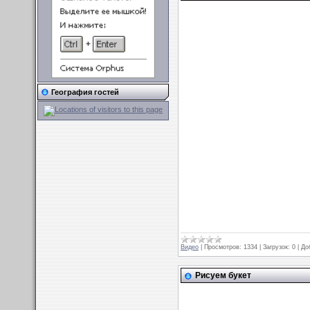
География гостей
Видео
|
Просмотров:
1334
|
Загрузок:
0
|
До
Рисуем букет