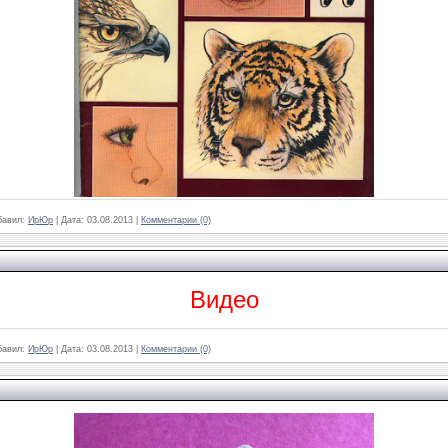
бавил:
ИрЮр
|
Дата:
03.08.2013
|
Комментарии (0)
Видео
бавил:
ИрЮр
|
Дата:
03.08.2013
|
Комментарии (0)