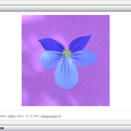
бавил:
ИрЮр
|
Дата:
25.12.2011
|
Комментарии (0)
ок