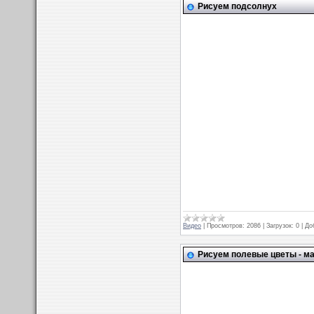
Рисуем подсолнух
Видео
|
Просмотров:
2086
|
Загрузок:
0
|
До
Рисуем полевые цветы - м