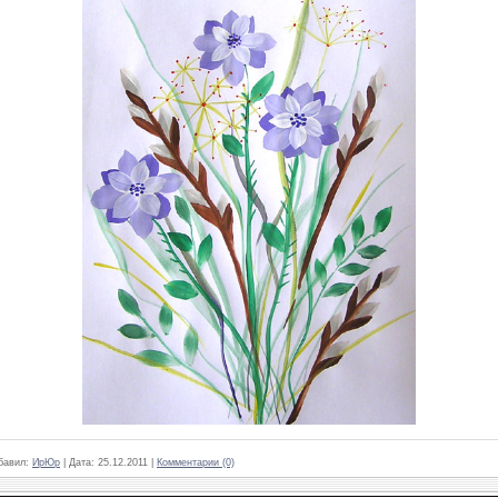
бавил:
ИрЮр
|
Дата:
25.12.2011
|
Комментарии (0)