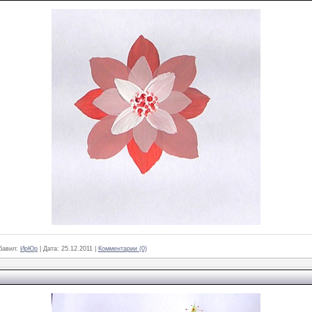
бавил:
ИрЮр
|
Дата:
25.12.2011
|
Комментарии (0)