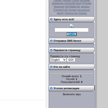
Греция
дерево
собор
Ватикан
анималистический жанр
Италия
интересно
Франция
дворец
Скульптор
Индия
раскраска
декор
творчество
воины
Здесь есть всё!
Отправка SMS беспл
Перевести страницу
Перевести эту страницу
Кто на сайте
Онлайн всего:
1
Гостей:
1
Пользователей:
0
Уголок релаксации
Включите звук