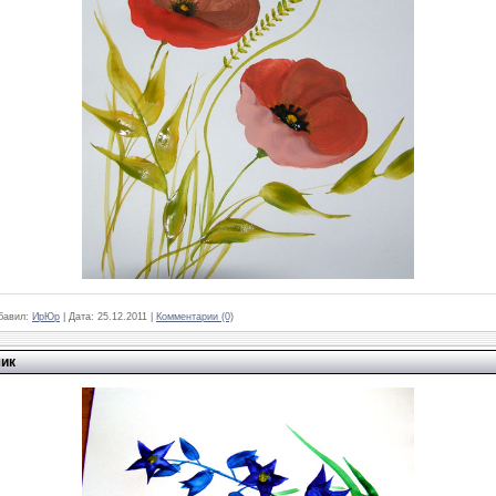
бавил:
ИрЮр
|
Дата:
25.12.2011
|
Комментарии (0)
чик