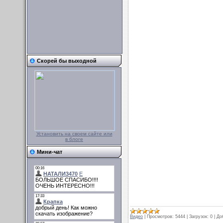
Скорей бы выходной
Установить на своем сайте или
в блоге
Мини-чат
Видео
|
Просмотров:
5444
|
Загрузок:
0
|
До