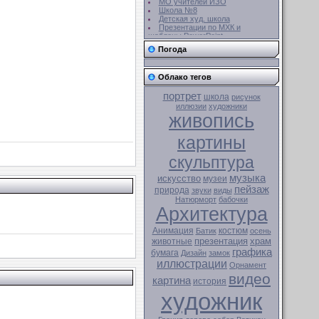
Школа №8
Детская худ. школа
Презентации по МХК и
шаблоны PowerPoint
Сайт учителя биологии
Погода
Облако тегов
портрет
школа
рисунок
иллюзии
художники
живопись
картины
скульптура
музыка
искусство
музеи
пейзаж
природа
звуки
виды
Натюрморт
бабочки
Архитектура
Анимация
костюм
Батик
осень
презентация
храм
животные
графика
бумага
Дизайн
замок
иллюстрации
Орнамент
видео
картина
история
художник