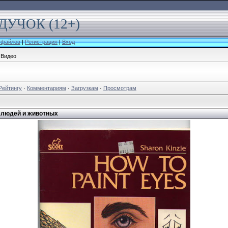
УЧОК (12+)
 файлов
|
Регистрация
|
Вход
 Видео
Рейтингу
·
Комментариям
·
Загрузкам
·
Просмотрам
у людей и животных