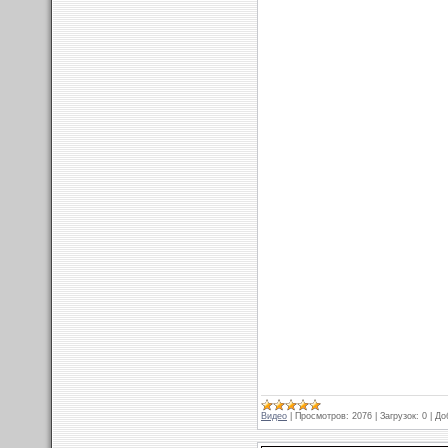
Видео
|
Просмотров:
2076
|
Загрузок:
0
|
До