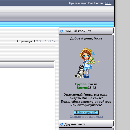
Приветствую Вас
Гость
|
RSS
Личный кабинет
Добрый день, Гость
Страницы
:
1
2
3
...
16
17
»
Группа:
Гости
Время:
18:42
Уважаемый Гость, мы рады
видеть Вас на сайте!
Пожалуйста зарегистрируйтесь
или авторизуйтесь!
Войти через uID
Старая форма входа
УМЕЛЫЕ РУЧКИ – Поделки
своими руками
Друзья сайта
МО учителей ИЗО