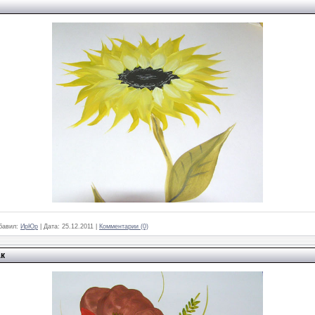
бавил:
ИрЮр
|
Дата:
25.12.2011
|
Комментарии (0)
ак