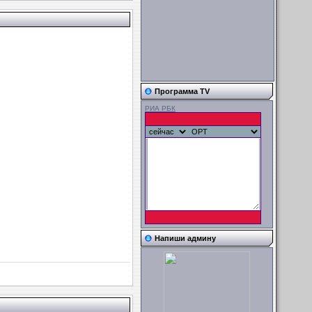
Программа TV
РИА РБК
Напиши админу