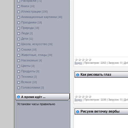
Раскраски
[71]
Книги
[16]
Иллюстрации
[100]
Анимационные картинки
[46]
Праздники
[18]
Природа
[18]
Люди
[2]
Дети
[11]
Школа, искусство
[39]
Сказки
[18]
Животные, птицы
[28]
Насекомые
[4]
Видео
|
Просмотров:
1162
|
Загрузок:
0
|
До
Цветы
[4]
Продукты
[6]
Как рисовать глаз
Техника
[2]
Всякое
[10]
Головоломки
[3]
А время идёт ...
Видео
|
Просмотров:
1108
|
Загрузок:
0
|
До
Установи часы правильно
Рисуем веточку вербы