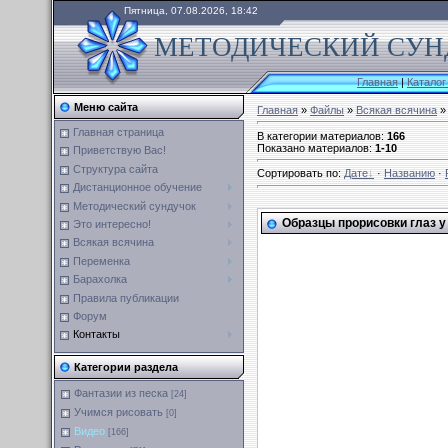
Пятница, 07.08.2026, 18:42
МЕТОДИЧЕСКИЙ СУНД
Главная
|
Каталог
Меню сайта
Главная
»
Файлы
»
Всякая всячина
»
Главная страница
В категории материалов
:
166
Показано материалов
:
1-10
Приветствую Вас!
Структура сайта
Сортировать по
:
Дате
·
Названию
·
Дистанционное обучение
Методический сундучок
Образцы прорисовки глаз 
Это интересно!
Всякая всячина
Переменка
Барахолка
Правила публикации
Форум
Контакты
Категории раздела
Фантазии из песка
[24]
Учимся рисовать
[0]
Видео
[166]