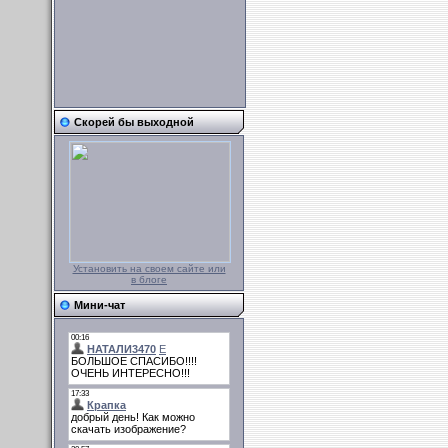
Скорей бы выходной
Установить на своем сайте или
в блоге
Мини-чат