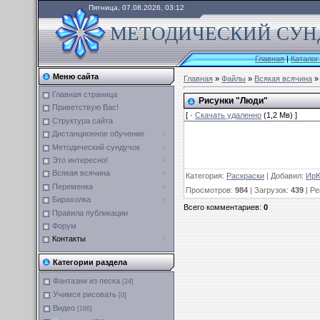
Пятница, 07.08.2026, 03:12
МЕТОДИЧЕСКИЙ СУНД
Главная
|
Каталог
Меню сайта
Главная
»
Файлы
»
Всякая всячина
Главная страница
Рисунки "Люди"
Приветствую Вас!
[ ·
Скачать удаленно
(1,2 Мв) ]
Структура сайта
Дистанционное обучение
Методический сундучок
Это интересно!
Всякая всячина
Категория
:
Раскраски
|
Добавил
:
Ир
Переменка
Просмотров
:
984
|
Загрузок
:
439
|
Ре
Барахолка
Всего комментариев
:
0
Правила публикации
Форум
Контакты
Категории раздела
Фантазии из песка
[24]
Учимся рисовать
[0]
Видео
[166]