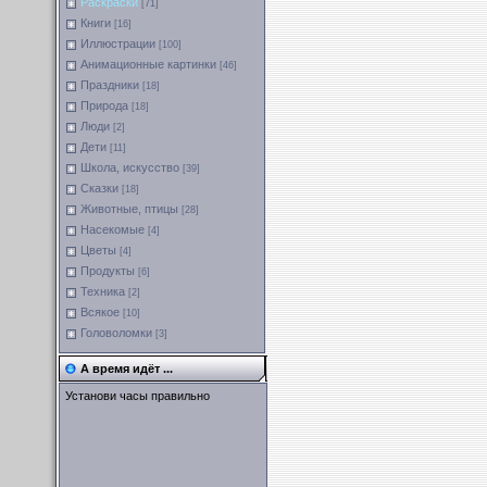
Раскраски
[71]
Книги
[16]
Иллюстрации
[100]
Анимационные картинки
[46]
Праздники
[18]
Природа
[18]
Люди
[2]
Дети
[11]
Школа, искусство
[39]
Сказки
[18]
Животные, птицы
[28]
Насекомые
[4]
Цветы
[4]
Продукты
[6]
Техника
[2]
Всякое
[10]
Головоломки
[3]
А время идёт ...
Установи часы правильно