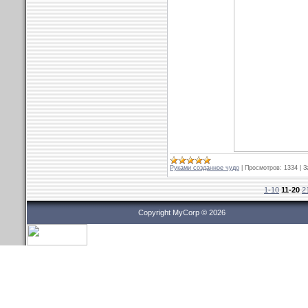
Руками созданное чудо
|
Просмотров:
1334
|
З
1-10
11-20
2
Copyright MyCorp © 2026