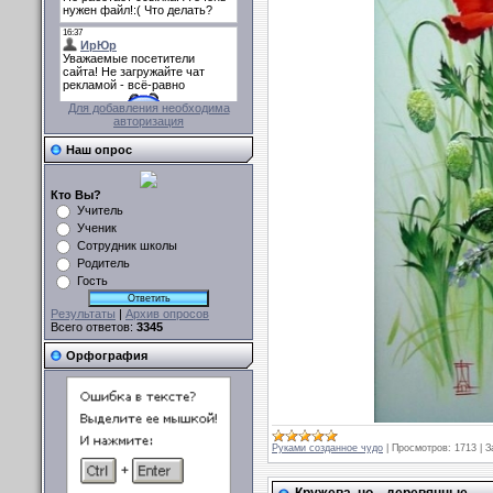
Для добавления необходима
авторизация
Наш опрос
Кто Вы?
Учитель
Ученик
Сотрудник школы
Родитель
Гость
Результаты
|
Архив опросов
Всего ответов:
3345
Орфография
Руками созданное чудо
|
Просмотров:
1713
|
З
Кружева, но... деревянные