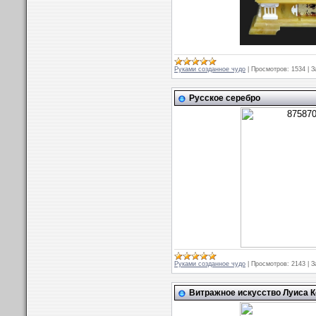
Руками созданное чудо
|
Просмотров:
1534
|
З
Русское серебро
Руками созданное чудо
|
Просмотров:
2143
|
З
Витражное искусcтво Луиса