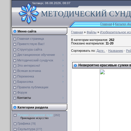
Четверг, 06.08.2026, 08:07
МЕТОДИЧЕСКИЙ СУНДУ
Главная
|
Каталог ф
Меню сайта
Главная
»
Файлы
»
Изобразительное ис
Главная страница
В категории материалов
:
262
Показано материалов
:
11-20
Приветствую Вас!
Структура сайта
Сортировать по
:
Дате
·
Названию
·
Ре
Дистанционное обучение
Методический сундучок
Невероятно красивые сумки в
Это интересно!
Всякая всячина
Переменка
Барахолка
Правила публикации
Форум
Контакты
Категории раздела
Руками созданное чудо
[262]
Прикладное искусство
Графика
[78]
Скульптура
[277]