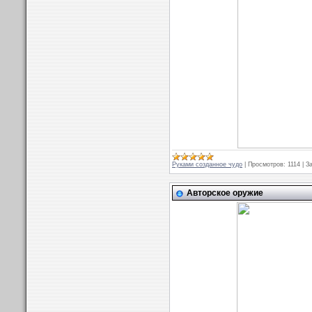
Руками созданное чудо
|
Просмотров:
1114
|
За
Авторское оружие