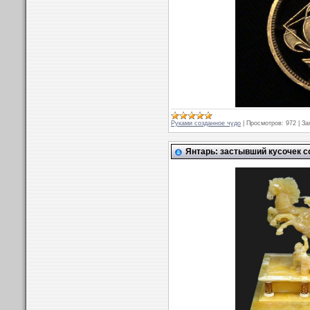
Руками созданное чудо
|
Просмотров:
972
|
За
Янтарь: застывший кусочек с