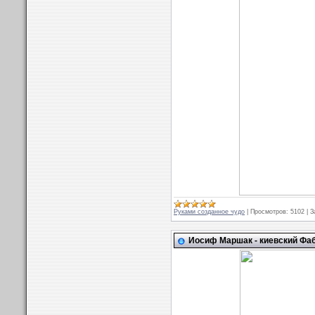
Руками созданное чудо
|
Просмотров:
5102
|
З
Иосиф Маршак - киевский Фа