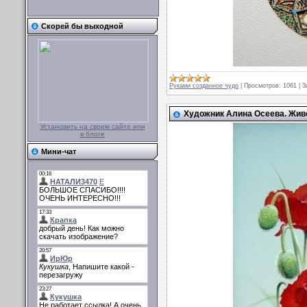
Скорей бы выходной
Руками созданное чудо
|
Просмотров:
1061
|
З
Художник Алина Осеева. Жив
Установить на своем сайте или
в блоге
Мини-чат