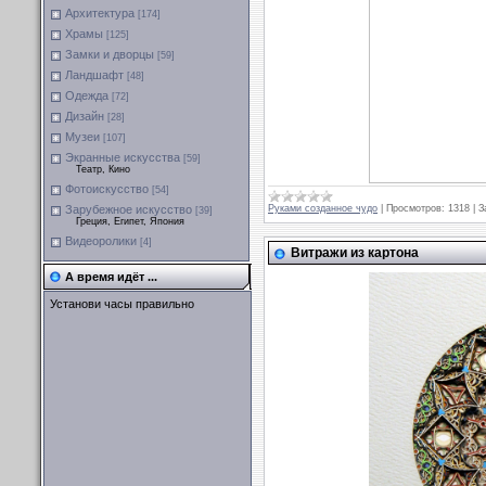
Архитектура
[174]
Храмы
[125]
Замки и дворцы
[59]
Ландшафт
[48]
Одежда
[72]
Дизайн
[28]
Музеи
[107]
Экранные искусства
[59]
Театр, Кино
Фотоискусство
[54]
Руками созданное чудо
|
Просмотров:
1318
|
З
Зарубежное искусство
[39]
Греция, Египет, Япония
Видеоролики
[4]
Витражи из картона
А время идёт ...
Установи часы правильно