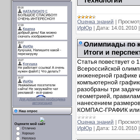
технологий
Оценка знаний
|
Просмот
ИрЮр
|
Дата:
14.01.2010
Олимпиады по к
Итоги и перспе
Статья повествует о 1
Всероссийской олимп
инженерной графике 
компьютерной график
разобраны три задачи
геометрией, правила
Для добавления необходима
нанесением размеров
авторизация
КОМПАС-ГРАФИК или
Наш опрос
Оценка знаний
|
Просмот
Оцените мой сайт
ИрЮр
|
Дата:
12.01.2010
Отлично
Хорошо
Неплохо