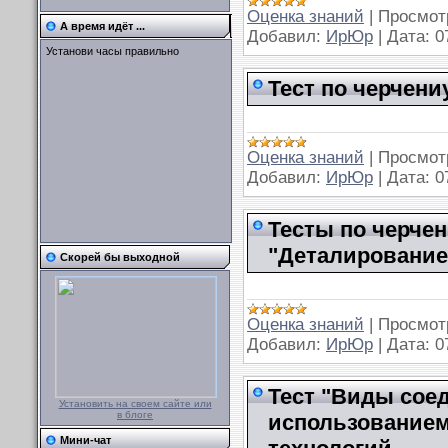
Оценка знаний
|
Просмот
А время идёт ...
Добавил:
ИрЮр
|
Дата:
0
Установи часы правильно
Тест по черчени
Оценка знаний
|
Просмот
Добавил:
ИрЮр
|
Дата:
0
Тесты по черче
"Деталирование
Скорей бы выходной
Оценка знаний
|
Просмот
Добавил:
ИрЮр
|
Дата:
0
Тест "Виды сое
Установить на своем сайте или
в блоге
использование
Мини-чат