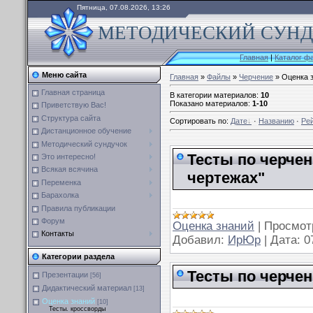
Пятница, 07.08.2026, 13:26
МЕТОДИЧЕСКИЙ СУНДУ
Главная
|
Каталог ф
Меню сайта
Главная
»
Файлы
»
Черчение
» Оценка 
Главная страница
В категории материалов
:
10
Показано материалов
:
1-10
Приветствую Вас!
Структура сайта
Сортировать по
:
Дате
·
Названию
·
Ре
Дистанционное обучение
Методический сундучок
Тесты по черче
Это интересно!
Всякая всячина
чертежах"
Переменка
Барахолка
Правила публикации
Форум
Оценка знаний
|
Просмот
Контакты
Добавил:
ИрЮр
|
Дата:
0
Категории раздела
Тесты по черчен
Презентации
[56]
Дидактический материал
[13]
Оценка знаний
[10]
Тесты. кроссворды