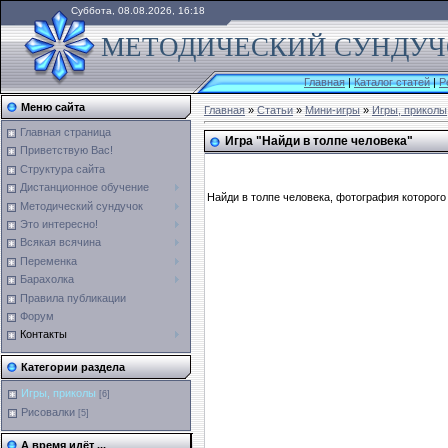
Суббота, 08.08.2026, 16:18
МЕТОДИЧЕСКИЙ СУНДУЧО
Главная
|
Каталог статей
|
Р
Меню сайта
Главная
»
Статьи
»
Мини-игры
»
Игры, приколы
Главная страница
Игра "Найди в толпе человека"
Приветствую Вас!
Структура сайта
Дистанционное обучение
Найди в толпе человека, фотография которого
Методический сундучок
Это интересно!
Всякая всячина
Переменка
Барахолка
Правила публикации
Форум
Контакты
Категории раздела
Игры, приколы
[6]
Рисовалки
[5]
А время идёт ...