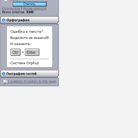
Результаты
|
Архив опросов
Всего ответов:
3345
Орфография
География гостей