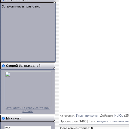
Установи часы правильно
Скорей бы выходной
Установить на своем сайте или
в блоге
Категория
:
Игры, приколы
|
Добавил
:
ИрЮр
(25
Мини-чат
Просмотров
:
1408
|
Теги
:
найди в толпе челове
Всего комментариев
:
0