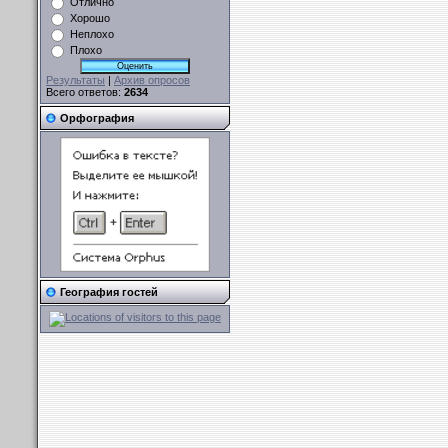
Отлично
Хорошо
Неплохо
Плохо
Результаты
|
Архив опросов
Всего ответов:
2634
Орфография
География гостей