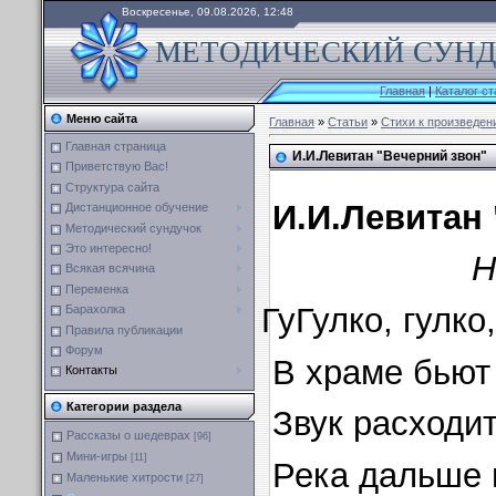
Воскресенье, 09.08.2026, 12:48
МЕТОДИЧЕСКИЙ СУНДУ
Главная
|
Каталог ст
Меню сайта
Главная
»
Статьи
»
Стихи к произведен
Главная страница
И.И.Левитан "Вечерний звон"
Приветствую Вас!
Структура сайта
И.И.Левитан
Дистанционное обучение
Методический сундучок
Это интересно!
Н
Всякая всячина
Переменка
ГуГулко, гулко
Барахолка
Правила публикации
Форум
В храме бьют
Контакты
Категории раздела
Звук расходит
Рассказы о шедеврах
[96]
Мини-игры
[11]
Река дальше 
Маленькие хитрости
[27]