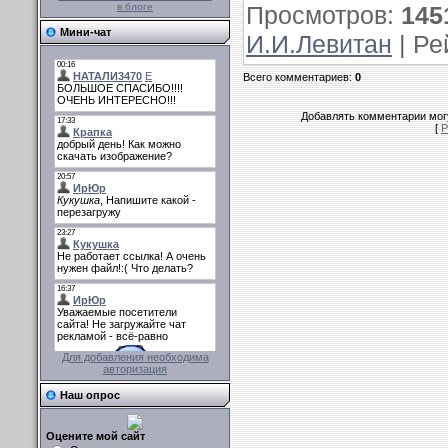
Просмотров
:
145
в блоге
Мини-чат
И.И.Левитан
|
Ре
Всего комментариев
:
0
Добавлять комментарии могу
[
Р
Для добавления необходима
авторизация
Наш опрос
Оцените мой сайт