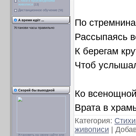
Стихи к произведениям
живописи
[13]
Дистанционное обучение
[56]
По стремнина
А время идёт ...
Установи часы правильно
Рассыпаясь во
К берегам кру
Чтоб услышал
Ко всенощной
Скорей бы выходной
Врата в храм
Категория
:
Стихи
живописи
|
Доба
Установить на своем сайте или