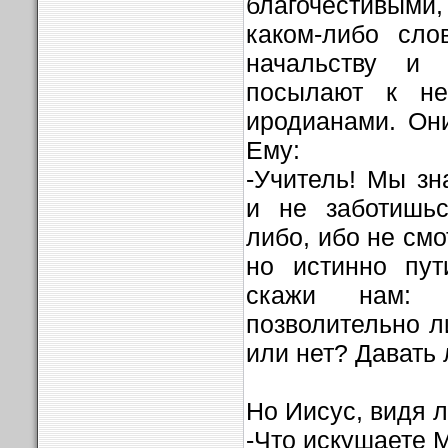
благочестивым
каком-либо сло
начальству и 
посылают к не
иродианами. Он
Ему:
-Учитель! Мы зн
и не заботишьс
либо, ибо не смо
но истинно пут
скажи нам: 
позволительно л
или нет? Давать 
Но Иисус, видя л
-Что искушаете 