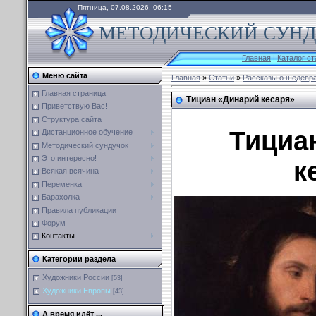
Пятница, 07.08.2026, 06:15
МЕТОДИЧЕСКИЙ СУНДУ
Главная
|
Каталог ст
Меню сайта
Главная
»
Статьи
»
Рассказы о шедевр
Главная страница
Тициан «Динарий кесаря»
Приветствую Вас!
Структура сайта
Тициа
Дистанционное обучение
Методический сундучок
Это интересно!
к
Всякая всячина
Переменка
Барахолка
Правила публикации
Форум
Контакты
Категории раздела
Художники России
[53]
Художники Европы
[43]
А время идёт ...