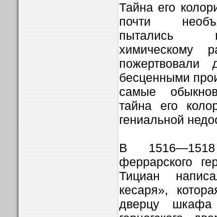
Тайна его колор
почти необъ
пытались п
химическому р
пожертвовали 
бесценными про
самые обыкнов
тайна его коло
гениальной недо
В 1516—151
феррарского ге
Тициан напис
кесаря», котор
дверцу шкафа