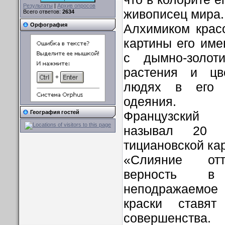
Результаты
|
Архив опросов
живописец мира.
Всего ответов:
2634
Алхимиком крас
Орфография
картины его им
с дымно-золот
растения и цв
людях в его 
одеяния.
Французский 
География гостей
называл 20 о
тициановской ка
«Слияние отт
верность в
неподражаемое 
краски ставя
совершенства.