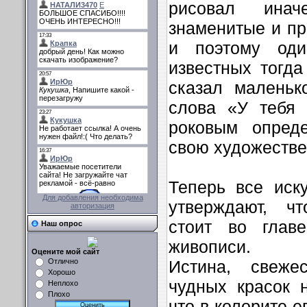
рисовал ина
знаменитые и п
и поэтому од
известных тогд
сказал маленьк
слова «У тебя 
роковым опред
свою художеств
Теперь все иск
Для добавления необходима
утверждают, чт
авторизация
стоит во глав
Наш опрос
живописи.
Оцените мой сайт
Истина, свежес
Отлично
Хорошо
чудных красок 
Неплохо
Плохо
что в колорите е