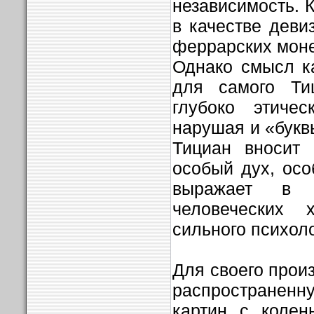
независимость. К
в качестве деви
феррарских моне
Однако смысл к
для самого Ти
глубоко этичес
нарушая и «буквы
Тициан вносит 
особый дух, ос
выражает в с
человеческих 
сильного психол
Для своего прои
распространен
картин с колен