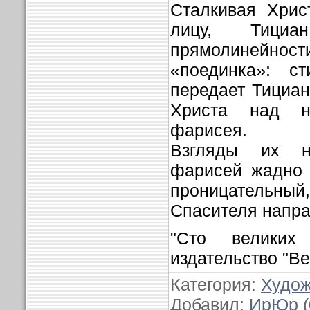
Сталкивая Хрис
лицу, Тициа
прямолинейнос
«поединка»: с
передает Тициан
Христа над н
фарисея.
Взгляды их н
фарисей жадно 
проницательный,
Спасителя напра
"Сто великих 
издательство "Ве
Категория
:
Худож
Добавил
:
ИрЮр
(