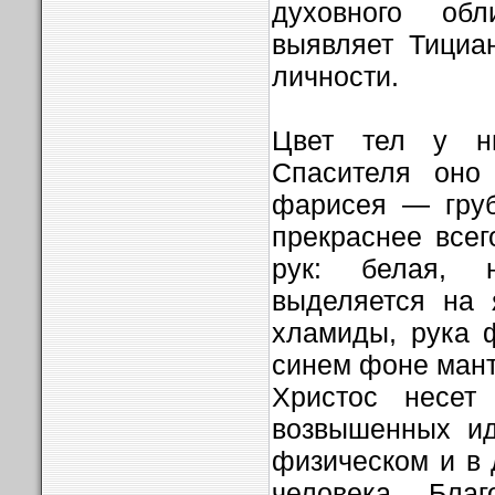
духовного об
выявляет Тициа
личности.
Цвет тел у н
Спасителя оно
фарисея — груб
прекраснее всег
рук: белая, 
выделяется на 
хламиды, рука 
синем фоне мант
Христос несет
возвышенных ид
физическом и в
человека. Бла