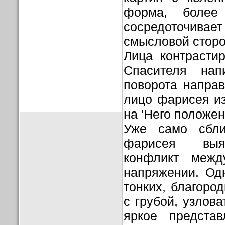
форма, более
сосредоточивае
смысловой сторо
Лица контрасти
Спасителя нап
поворота напра
лицо фарисея и
на 'Него положен
Уже само сбл
фарисея выяв
конфликт меж
напряжении. Од
тонких, благоро
с грубой, узлов
яркое предста