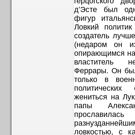
герцогского дв
д'Эсте был од
фигур итальянс
Ловкий политик
создатель лучш
(недаром он и
опирающимся на
властитель не
Феррары. Он бы
только в воен
политических 
жениться на Лу
папы Алекса
прославилась
разнузданней
ловкостью, с к