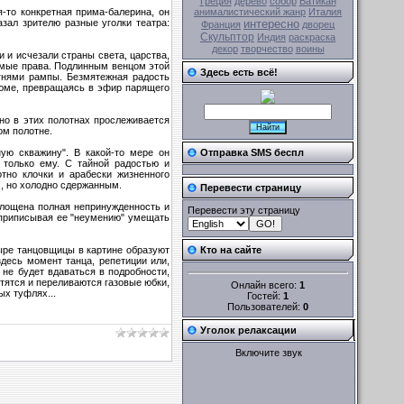
Греция
дерево
собор
Ватикан
я-то конкретная прима-балерина, он
анималистический жанр
Италия
зал зрителю разные уголки театра:
интересно
Франция
дворец
Скульптор
Индия
раскраска
декор
творчество
воины
и и исчезали страны света, царства,
аемые права. Подлинным венцом этой
Здесь есть всё!
гнями рампы. Безмятежная радость
тюме, превращаясь в эфир парящего
нно в этих полотнах прослеживается
ом полотне.
ую скважину". В какой-то мере он
Отправка SMS беспл
 только ему. С тайной радостью и
тно клочки и арабески жизненного
, но холодно сдержанным.
Перевести страницу
площена полная непринужденность и
Перевести эту страницу
, приписывая ее "неумению" умещать
тыре танцовщицы в картине образуют
Кто на сайте
десь момент танца, репетиции или,
 не будет вдаваться в подробности,
тятся и переливаются газовые юбки,
Онлайн всего:
1
ых туфлях...
Гостей:
1
Пользователей:
0
Уголок релаксации
Включите звук