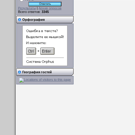
Результаты
|
Архив опросов
Всего ответов:
3345
Орфография
География гостей