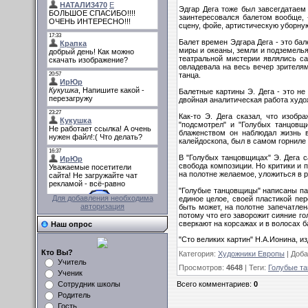
Эдгар Дега тоже был завсегдатаем 
заинтересовался балетом вообще, 
сцену, фойе, артистическую уборну
Балет времен Эдгара Дега - это бал
миры и океаны, земли и подземелья
театральной мистерии являлись с
овладевала на весь вечер зрителя
танца.
Балетные картины Э. Дега - это не
двойная аналитическая работа худо
Как-то Э. Дега сказал, что изоб
"подсмотрел" и "Голубых танцовщ
блаженством он наблюдал жизнь в
калейдоскопа, был в самом горниле
В "Голубых танцовщицах" Э. Дега 
свобода композиции. Но критики и 
на полотне желаемое, уложиться в 
"Голубые танцовщицы" написаны пас
Для добавления необходима
единое целое, своей пластикой пе
авторизация
быть может, на полотне запечатлен
потому что его заворожит сияние г
сверкают на корсажах и в волосах б
Наш опрос
"Сто великих картин" Н.A.Иoнина, из
Кто Вы?
Категория
:
Художники Европы
|
Доба
Учитель
Просмотров
:
4648
|
Теги
:
Голубые т
Ученик
Всего комментариев
:
0
Сотрудник школы
Родитель
Гость