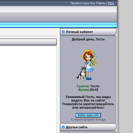
Приветствую Вас
Гость
|
RSS
Личный кабинет
Добрый день, Гость
Группа:
Гости
Время:
20:42
Уважаемый Гость, мы рады
видеть Вас на сайте!
Пожалуйста зарегистрируйтесь
или авторизуйтесь!
Войти через uID
Старая форма входа
Друзья сайта
УМЕЛЫЕ РУЧКИ – Поделки
своими руками