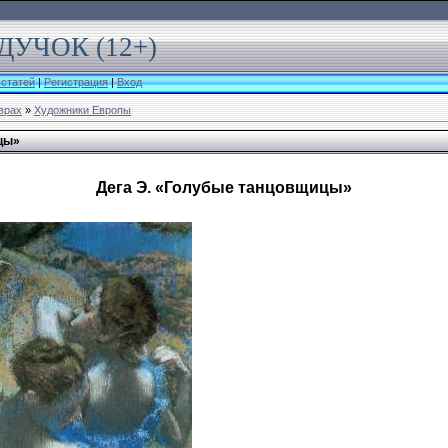
УЧОК (12+)
 статей
|
Регистрация
|
Вход
врах
»
Художники Европы
цы»
Дега Э. «Голубые танцовщицы»