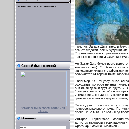
Установи часы правильно
Полотна Эдгара Дега внесли блист
станет академическим художником, 
Э. Дега (его семья принадлежала 
частые посещения Италии, где худо
Но Эдгар Дега более всего известе
Скорей бы выходной
только скачки). Он был первым и
изысканные линии с эффектами иск
отличаются от картин таких классико
Например, О. Ренуару было близ
ощущение, которое не знает морал
они были далеки друг от друга, и Э
"Танцевальном классе" он изображ
утомление, а парадные улыбки и тр
зрителя скользит по худым спинам,
Эдгар Дега стремился ощутить пу
Установить на своем сайте или
профессионального труда. По коли
в блоге
пленен еще в 1870-е годы и до посл
Мини-чат
Интерес к Терпсихоре - давняя т
артисток находили своих вдохновит
Фрагонар и другие живописцы.