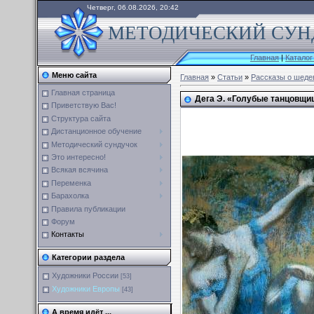
Четверг, 06.08.2026, 20:42
МЕТОДИЧЕСКИЙ СУНД
Главная
|
Каталог
Меню сайта
Главная
»
Статьи
»
Рассказы о шеде
Главная страница
Дега Э. «Голубые танцовщи
Приветствую Вас!
Структура сайта
Дистанционное обучение
Методический сундучок
Это интересно!
Всякая всячина
Переменка
Барахолка
Правила публикации
Форум
Контакты
Категории раздела
Художники России
[53]
Художники Европы
[43]
А время идёт ...