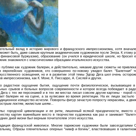
ательный вклад в историю мирового и французского импрессионизма, хотя вначал
может быть, даже самым крупным академическим художником после Энгра. К этому р
к финансовой буржуазии), образование (он учился в юридической школе, но бросил 
жник знакомился с классическими образцами итальянского искусства.
н публике как художник балерин, и действительно, никакие другие сюжеты не привлека
з европейских художников, кто совершенно по-новому увидел балет. "Балетная" т
усственного освещения, но и в развитии этой темы Эдгар Дега шел очень осторожн
в импрессионизма, как К. Моне, К. Писсарро, А. Сислей и других.
ко радостное ощущение бытия, ощущение почти физиологическое, вызывающее в 
ьных срывов и больных вопросов современности и которое всегда побеждает в рад
. Дега с тех же персонажей и в тех же местах писал совсем другие картины - порой 
ает балерин не на сцене, а за кулисами во время репетиции. На их лицах застыло 
адиционное изящество исчезли. Повороты фигур зачастую попросту некрасивы, а движен
 острым локтям, жилистым шеям...
льс городской цивилизации и ее ритм, лишенный всякой праздничности, вместо 
честву картин важнейшее место в творчестве художника как раз и занимает "балет
едних дней жизни был верным почитателем этого искусства.
радиция французской живописи. Многие парижские художники были завсегдатаями 
ельниц. Образы пленительных оперных "нимф и богинь", властвовавших в галантном X