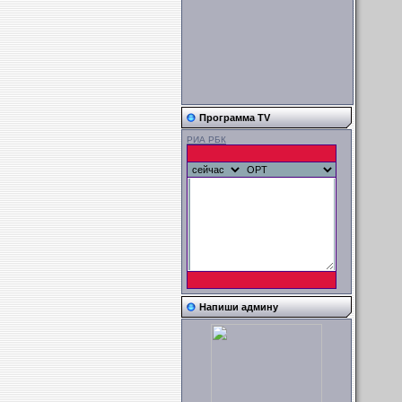
Программа TV
РИА РБК
Напиши админу