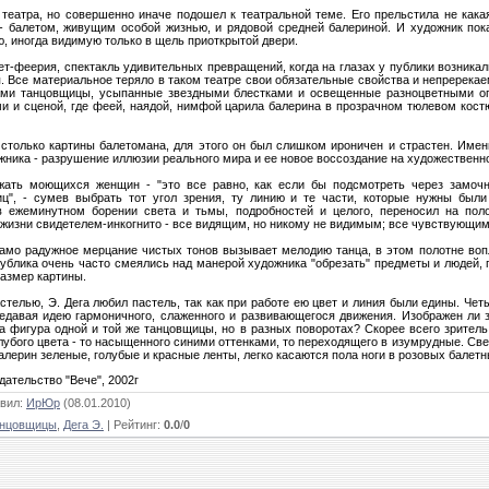
театра, но совершенно иначе подошел к театральной теме. Его прельстила не кака
- балетом, живущим особой жизнью, и рядовой средней балериной. И художник пока
ю, иногда видимую только в щель приоткрытой двери.
ет-феерия, спектакль удивительных превращений, когда на глазах у публики возникал
. Все материальное теряло в таком театре свои обязательные свойства и непререк
ами танцовщицы, усыпанные звездными блестками и освещенные разноцветными о
ми и сценой, где феей, наядой, нимфой царила балерина в прозрачном тюлевом кос
 столько картины балетомана, для этого он был слишком ироничен и страстен. Име
жника - разрушение иллюзии реального мира и ее новое воссоздание на художественн
ражать моющихся женщин - "это все равно, как если бы подсмотреть через замочн
иц", - сумев выбрать тот угол зрения, ту линию и те части, которые нужны были
 ежеминутном борении света и тьмы, подробностей и целого, переносил на поло
 жизни свидетелем-инкогнито - все видящим, но никому не видимым; все чувствующим
само радужное мерцание чистых тонов вызывает мелодию танца, в этом полотне во
публика очень часто смеялись над манерой художника "обрезать" предметы и людей
размер картины.
телью, Э. Дега любил пастель, так как при работе ею цвет и линия были едины. Че
редавая идею гармоничного, слаженного и развивающегося движения. Изображен ли з
а фигура одной и той же танцовщицы, но в разных поворотах? Скорее всего зритель
олубого цвета - то насыщенного синими оттенками, то переходящего в изумрудные. Све
алерин зеленые, голубые и красные ленты, легко касаются пола ноги в розовых балетн
дательство "Вече", 2002г
вил
:
ИрЮр
(08.01.2010)
анцовщицы
,
Дега Э.
|
Рейтинг
:
0.0
/
0