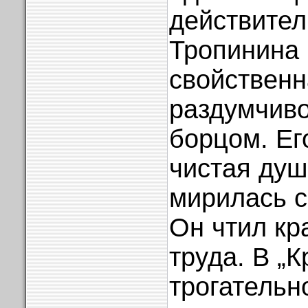
действител
Тропинина
свойственн
раздумчиво
борцом. Ег
чистая душ
мирилась с
Он чтил кр
труда. В „
трогательн