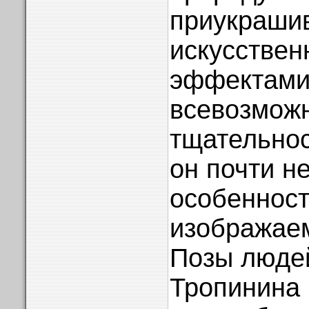
приукраши
искусстве
эффектами
всевозмож
тщательно
он почти н
особенност
изображаем
Позы людей
Тропинина 