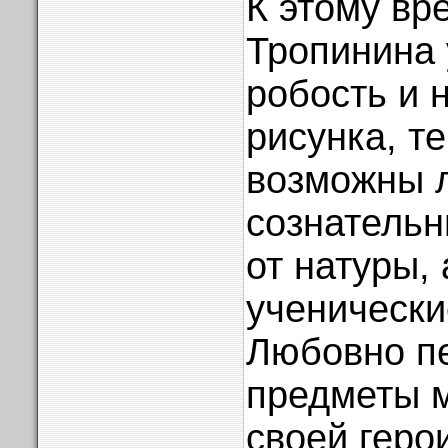
К этому вр
Тропинина 
робость и 
рисунка, т
возможны 
сознательн
от натуры, 
ученически
Любовно п
предметы 
своей гер