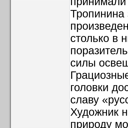
принимали 
Тропинина 
произведен
столько в 
поразитель
силы осве
Грациозные
головки до
славу «рус
Художник н
природу мо