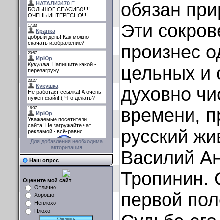
обязан при
Эти сокров
произнес о
цельных и 
духовно чи
времени, п
русский жи
Для добавления необходима
авторизация
Василий А
Наш опрос
Тропинин. 
Оцените мой сайт
Отлично
первой пол
Хорошо
Неплохо
Плохо