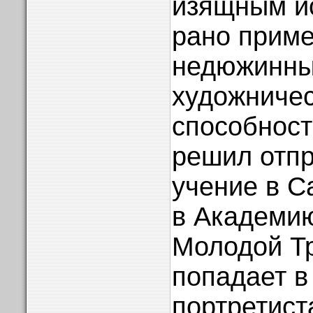
изящным ис
рано прим
недюжинн
художниче
способност
решил отпр
учение в С
в Академию
Молодой Т
попадает в
портретист