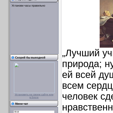
Установи часы правильно
„Лучший уч
Скорей бы выходной
природа; н
ей всей ду
всем сердц
человек сд
Установить на своем сайте или
в блоге
нравственн
Мини-чат