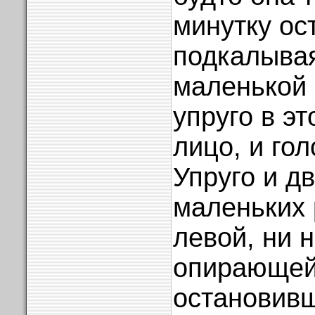
минутку ос
подкалывая
маленькой 
упруго в эт
лицо, и гол
Упруго и д
маленьких 
левой, ни н
опирающей
остановивш