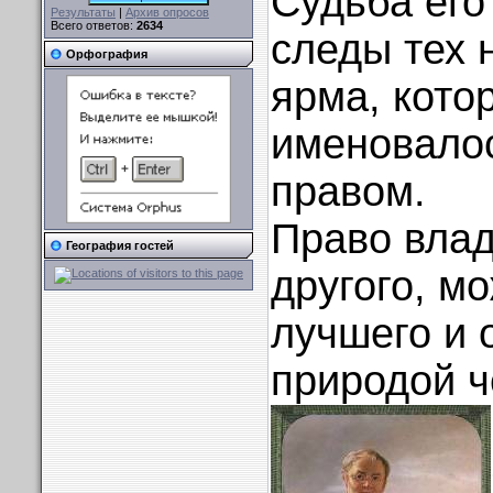
Судьба его
Результаты
|
Архив опросов
Всего ответов:
2634
следы тех н
Орфография
ярма, кото
именовало
правом.
Право вла
География гостей
другого, мо
лучшего и 
природой ч