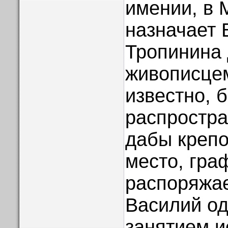
имении, в 
назначает 
Тропинина
живописцем
известно, 
распростра
дабы крепо
место, гра
распоряжае
Василий о
занятием и