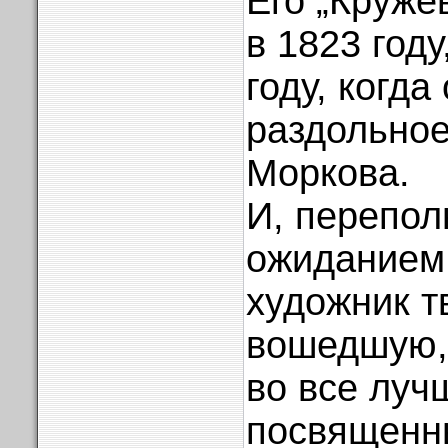
Его „Круже
в 1823 году
году, когда
раздольно
Моркова.
И, перепо
ожиданием 
художник т
вошедшую, 
во все луч
посвященн