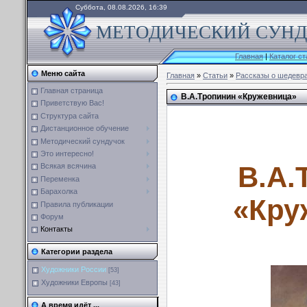
Суббота, 08.08.2026, 16:39
МЕТОДИЧЕСКИЙ СУНДУ
Главная
|
Каталог ст
Меню сайта
Главная
»
Статьи
»
Рассказы о шедевр
Главная страница
В.А.Тропинин «Кружевница»
Приветствую Вас!
Структура сайта
Дистанционное обучение
Методический сундучок
Это интересно!
В.А.
Всякая всячина
Переменка
Барахолка
«Кру
Правила публикации
Форум
Контакты
Категории раздела
Художники России
[53]
Художники Европы
[43]
А время идёт ...