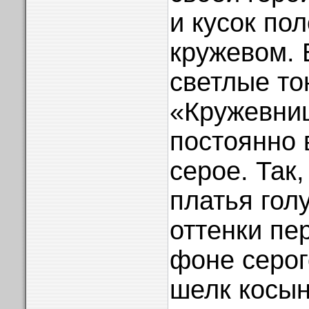
и кусок по
кружевом.
светлые то
«Кружевни
постоянно 
серое. Так,
платья гол
оттенки пе
фоне серог
шелк косын