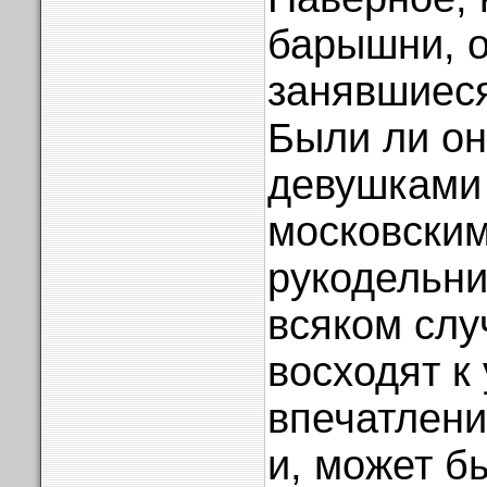
барышни, о
занявшиеся
Были ли о
девушками
московски
рукодельн
всяком слу
восходят к
впечатлени
и, может б