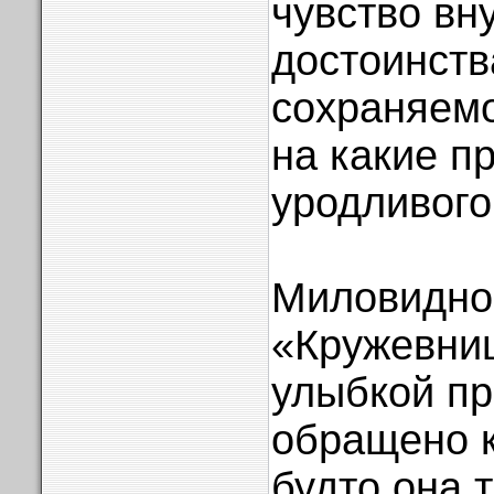
чувство вн
достоинств
сохраняемо
на какие п
уродливого
Миловидно
«Кружевниц
улыбкой пр
обращено к
будто она 