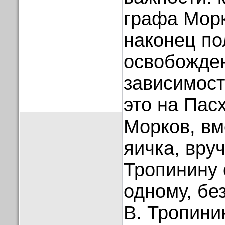
графа Морк
наконец по
освобожден
зависимост
это на Пасх
Морков, вм
яичка, вруч
Тропинину 
одному, без
В. Тропини