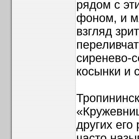
рядом с эт
фоном, и м
взгляд зри
переливчат
сиренево-с
косынки и 
Тропининс
«Кружевниц
других его
часто наз