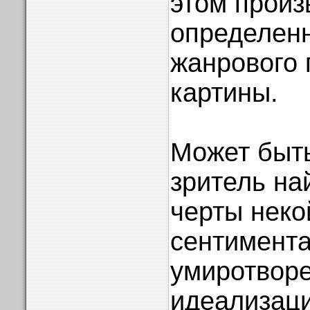
этом произ
определен
жанрового 
картины.
Может быт
зритель на
черты неко
сентимента
умиротвор
идеализац