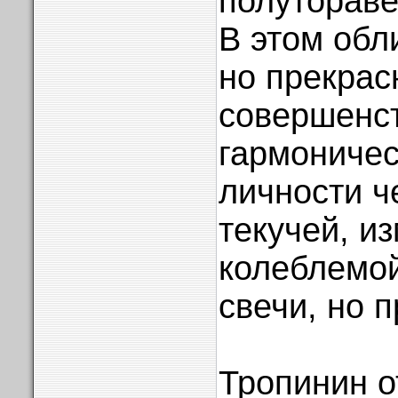
полутораве
В этом обл
но прекрас
совершенс
гармониче
личности ч
текучей, и
колеблемой
свечи, но 
Тропинин о