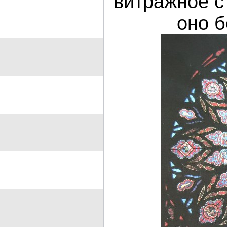
витражное с
оно б