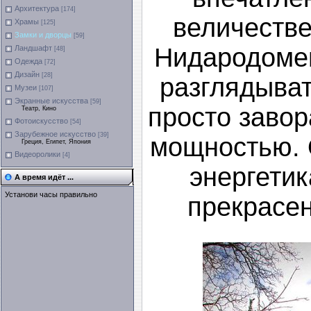
Архитектура
[174]
величестве
Храмы
[125]
Замки и дворцы
[59]
Нидародомен
Ландшафт
[48]
Одежда
[72]
Дизайн
[28]
разглядыват
Музеи
[107]
Экранные искусства
[59]
просто завор
Театр, Кино
Фотоискусство
[54]
Зарубежное искусство
[39]
мощностью. 
Греция, Египет, Япония
Видеоролики
[4]
энергетик
А время идёт ...
Установи часы правильно
прекрасен