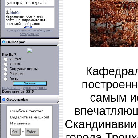
Для добавления необходима
авторизация
Наш опрос
Кто Вы?
Учитель
Ученик
Кафедрал
Сотрудник школы
Родитель
Гость
построенн
Результаты
|
Архив опросов
Всего ответов:
3345
самым и
Орфография
впечатляю
Скандинавии.
города Тронх