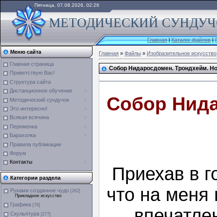
Пятница, 07.08.2026, 02:26
МЕТОДИЧЕСКИЙ СУНДУЧО
Главная
|
Каталог файлов
|
Меню сайта
Главная
»
Файлы
»
Изобразительное искусство
Главная страница
Собор Нидаросдомен. Трондхейм. Н
Приветствую Вас!
Структура сайта
Дистанционное обучение
Собор Нид
Методический сундучок
Это интересно!
Всякая всячина
Переменка
Барахолка
Правила публикации
Форум
Контакты
Приехав в г
Категории раздела
что на меня
Руками созданное чудо
[262]
Прикладное искусство
Графика
[78]
впечатлен
Скульптура
[277]