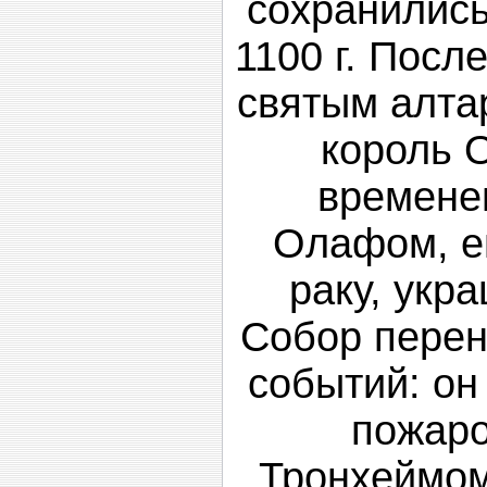
сохранились
1100 г. Посл
святым алта
король 
времене
Олафом, е
раку, укр
Собор перен
событий: он
пожаро
Тронхеймом