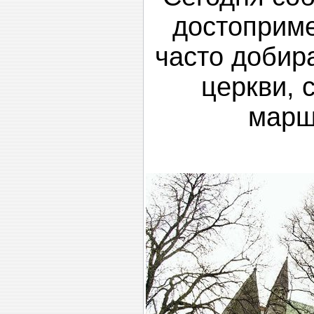
достоприме
часто добир
церкви, 
марш