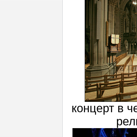
концерт в ч
рел