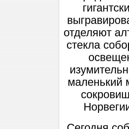
гигантск
выгравиров
отделяют ал
стекла соб
освещен
изумительн
маленький 
сокровищ
Норвегии
Сегодня со