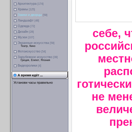
Архитектура
[174]
Храмы
[125]
Замки и дворцы
[59]
Ландшафт
[48]
Одежда
[72]
себе, 
Дизайн
[28]
Музеи
[107]
российс
Экранные искусства
[59]
Театр, Кино
Фотоискусство
[54]
местн
Зарубежное искусство
[39]
Греция, Египет, Япония
Видеоролики
[4]
расп
А время идёт ...
готическ
Установи часы правильно
не мене
велич
пре