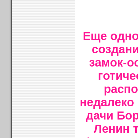
Еще одн
создани
замок-о
готиче
расп
недалеко 
дачи Бор
Ленин 