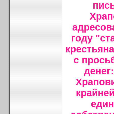
пис
Храп
адресов
году "с
крестьян
с прось
денег
Храпови
крайней
един