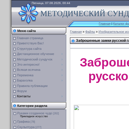
Пятница, 07.08.2026, 00:44
МЕТОДИЧЕСКИЙ СУНДУ
Главная
|
Каталог ф
Меню сайта
Главная
»
Файлы
»
Изобразительное ис
Главная страница
Заброшенные замки русской г
Приветствую Вас!
Структура сайта
Дистанционное обучение
Заброш
Методический сундучок
Это интересно!
Всякая всячина
русско
Переменка
Барахолка
Правила публикации
Форум
Контакты
Категории раздела
Руками созданное чудо
[262]
Прикладное искусство
Графика
[78]
Скульптура
[277]