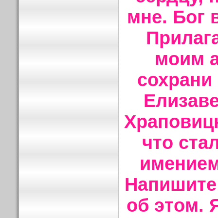
мне. Бог 
Прилага
моим а
сохрани 
Елизаве
Храповицк
что ста
имением
Напишите
об этом. 