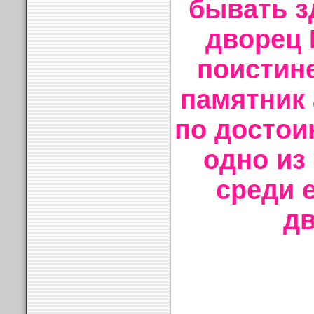
бывать з
дворец 
поистин
памятник 
по достои
одно из
среди 
дв