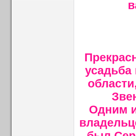
в
Прекрасн
усадьба 
области
Зве
Одним и
владельц
был Сер