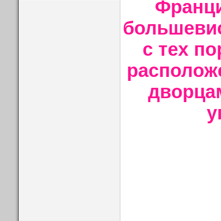
Франци
большевис
с тех по
располож
дворца
у