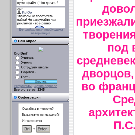
довол
приезжали
Для добавления необходима
творения
авторизация
Наш опрос
под 
Кто Вы?
средневек
Учитель
Ученик
Сотрудник школы
дворцов,
Родитель
Гость
во франц
Результаты
|
Архив опросов
Всего ответов:
3345
Сре
Орфография
архитек
П.С