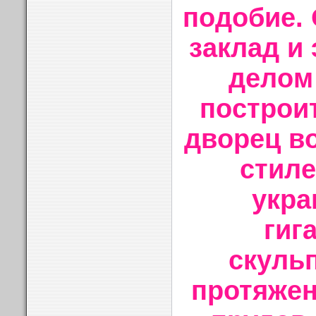
подобие. 
заклад и
делом 
построи
дворец в
стиле
укр
гиг
скуль
протяжен