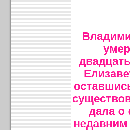
Владими
умер
двадцаты
Елизаве
оставшись
существов
дала о 
недавним