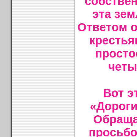
собстве
эта зем
Ответом о
крестья
просто
четы
Вот э
«Дороги
Обраща
просьбо