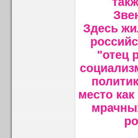
такж
Зве
Здесь жи
российс
"отец 
социализм
политик
место как
мрачных
ро