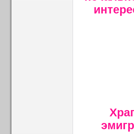
интере
Хра
эмигр