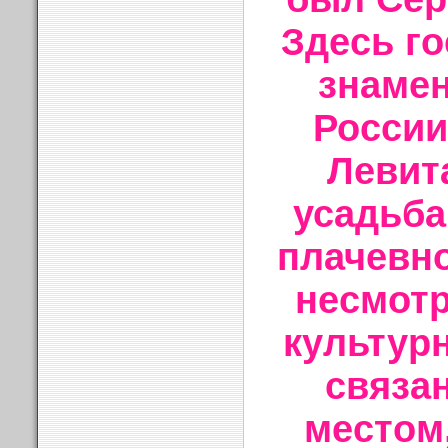
Здесь г
знаме
России
Левит
усадьба
плачевно
несмотр
культур
связа
местом,