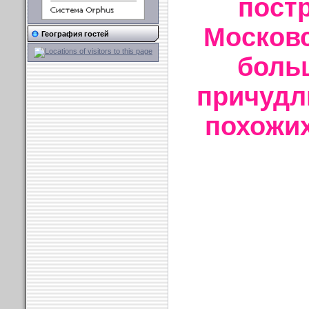
пост
Московс
География гостей
боль
причудл
похожих