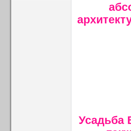
абс
архитект
Усадьба 