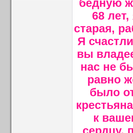
бедную ж
68 лет,
старая, ра
Я счастли
вы владее
нас не б
равно ж
было о
крестьян
к ваше
сердцу, 