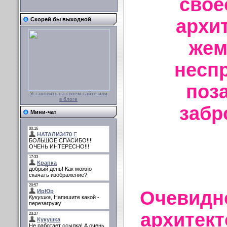
свое
архи
Скорей бы выходной
жем
несп
поз
Установить на своем сайте или
в блоге
забр
Мини-чат
Очевидно
архитект