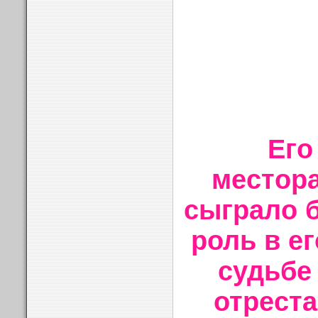
Его
местор
сыграло 
роль в е
судьбе
отреста