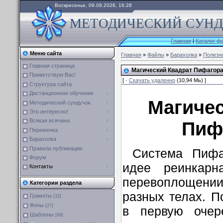
Воскресенье, 09.08.2026, 16:28
МЕТОДИЧЕСКИЙ СУНДУ
Главная
|
Каталог ф
Меню сайта
Главная
»
Файлы
»
Барахолка
»
Полезн
Главная страница
Магический Квадрат Пифагора
Приветствую Вас!
[ ·
Скачать удаленно
(10,94 Мь) ]
Структура сайта
Дистанционное обучение
Магичес
Методический сундучок
Это интересно!
Всякая всячина
Пиф
Переменка
Барахолка
Правила публикации
Система Пифа
Форум
идее реинкарн
Контакты
перевоплощени
Категории раздела
разных телах. П
Грамоты
[32]
Фоны
[27]
в первую очер
Шаблоны
[89]