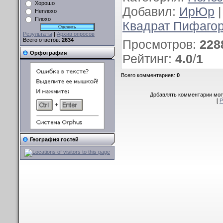
Хорошо
Добавил
:
ИрЮр
Неплохо
Плохо
Квадрат Пифагор
Результаты
|
Архив опросов
Всего ответов:
2634
Просмотров
:
228
Орфография
Рейтинг
:
4.0
/
1
Всего комментариев
:
0
Добавлять комментарии могу
[
Р
География гостей