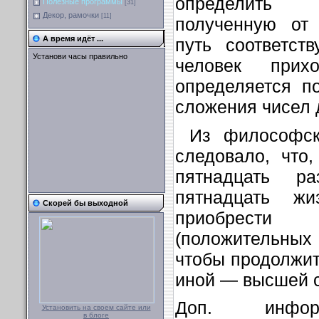
определить
Полезные программы
[31]
Декор, рамочки
[11]
полученную от
А время идёт ...
путь соответст
Установи часы правильно
человек при
определяется п
сложения чисел д
Из философск
следовало, что
пятнадцать р
пятнадцать жи
Скорей бы выходной
приобрести д
(положительных
чтобы продолжит
иной — высшей 
Доп. инфор
Установить на своем сайте или
в блоге