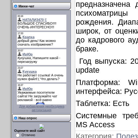
предназначена 
Мини-чат
психоматрицы
рождения. Диап
широк, от оценк
до кадрового ау
браке.
Год выпуска:
update
Платформа
интерфейса: Рус
Таблетка: Есть
Для добавления необходима
авторизация
Системные треб
Наш опрос
MS Access
Оцените мой сайт
Категория
:
Полез
Отлично