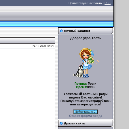
Приветствую Вас
Гость
|
RSS
Личный кабинет
Доброе утро, Гость
24.10.2020, 05:29
Группа:
Гости
Время:
09:16
Уважаемый Гость, мы рады
видеть Вас на сайте!
Пожалуйста зарегистрируйтесь
или авторизуйтесь!
Войти через uID
Старая форма входа
Друзья сайта
УМЕЛЫЕ РУЧКИ – Поделки