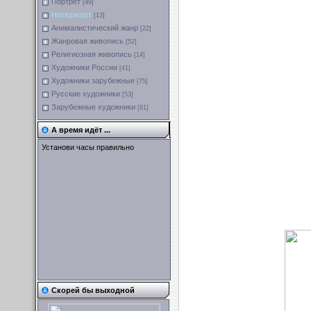
Портрет
[49]
Натюрморт
[13]
Анималистический жанр
[22]
Жанровая живопись
[52]
Религиозная живопись
[14]
Художники России
[41]
Художники зарубежные
[75]
Русские художники
[53]
Зарубежные художники
[81]
А время идёт ...
Установи часы правильно
Скорей бы выходной