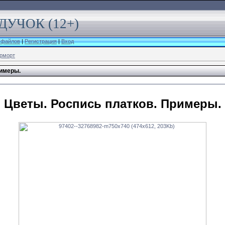
УЧОК (12+)
 файлов
|
Регистрация
|
Вход
рморт
римеры.
Цветы. Роспись платков. Примеры.